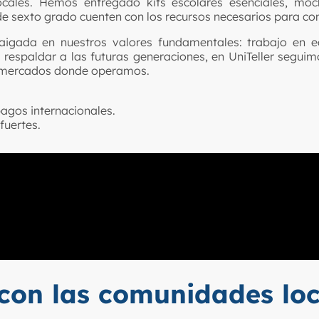
cales. Hemos entregado kits escolares esenciales, moc
de sexto grado cuenten con los recursos necesarios para co
raigada en nuestros valores fundamentales:
trabajo en e
 y respaldar a las futuras generaciones, en UniTeller seguim
s mercados donde operamos.
pagos internacionales.
uertes.
on las comunidades loc