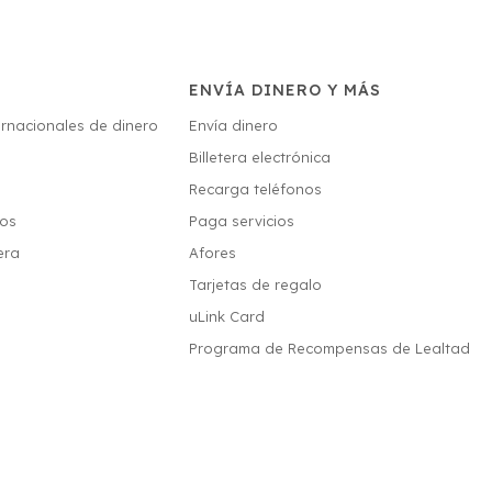
ENVÍA DINERO Y MÁS
ernacionales de dinero
Envía dinero
Billetera electrónica
s
Recarga teléfonos
ios
Paga servicios
era
Afores
Tarjetas de regalo
uLink Card
Programa de Recompensas de Lealtad