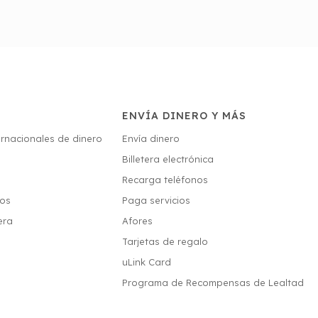
ENVÍA DINERO Y MÁS
ernacionales de dinero
Envía dinero
Billetera electrónica
s
Recarga teléfonos
ios
Paga servicios
era
Afores
Tarjetas de regalo
uLink Card
Programa de Recompensas de Lealtad