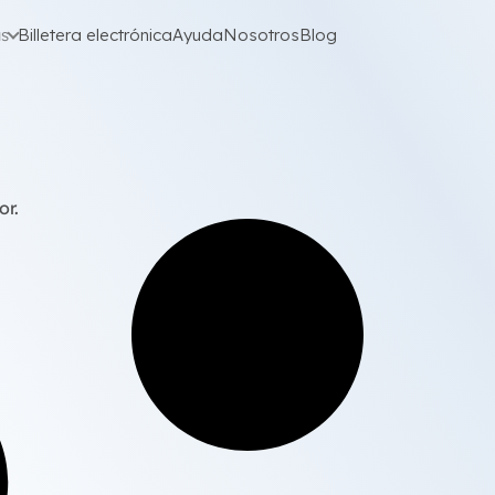
as
Billetera electrónica
Ayuda
Nosotros
Blog
or.