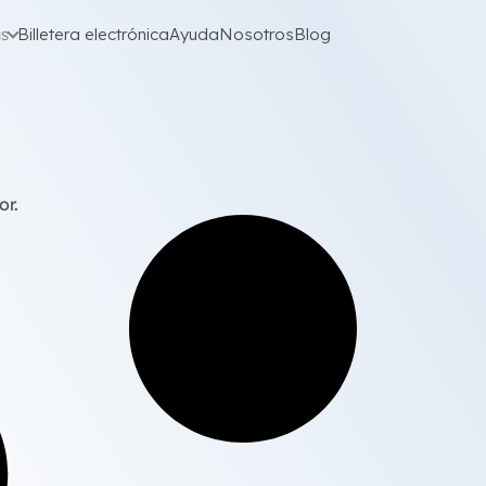
as
Billetera electrónica
Ayuda
Nosotros
Blog
or.