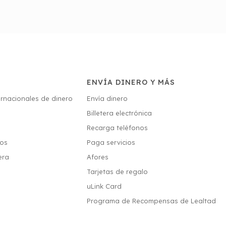
ENVÍA DINERO Y MÁS
ernacionales de dinero
Envía dinero
Billetera electrónica
s
Recarga teléfonos
ios
Paga servicios
era
Afores
Tarjetas de regalo
uLink Card
Programa de Recompensas de Lealtad