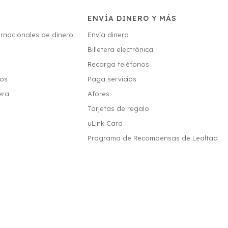
ENVÍA DINERO Y MÁS
ernacionales de dinero
Envía dinero
Billetera electrónica
s
Recarga teléfonos
ios
Paga servicios
era
Afores
Tarjetas de regalo
uLink Card
Programa de Recompensas de Lealtad