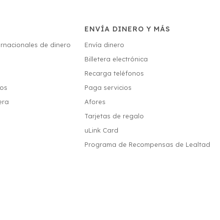
ENVÍA DINERO Y MÁS
ernacionales de dinero
Envía dinero
Billetera electrónica
s
Recarga teléfonos
ios
Paga servicios
era
Afores
Tarjetas de regalo
uLink Card
Programa de Recompensas de Lealtad