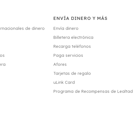
ENVÍA DINERO Y MÁS
ernacionales de dinero
Envía dinero
Billetera electrónica
s
Recarga teléfonos
ios
Paga servicios
era
Afores
Tarjetas de regalo
uLink Card
Programa de Recompensas de Lealtad