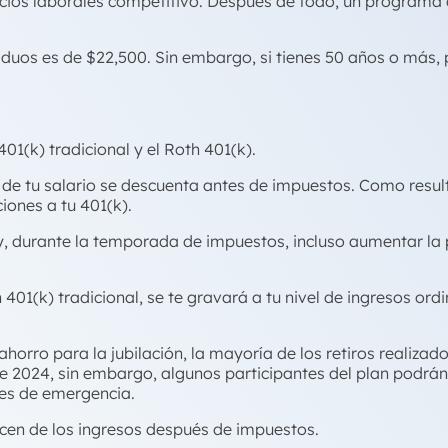
icios laborales competitivo. Después de todo, un programa 
iduos es de $22,500. Sin embargo, si tienes 50 años o más, 
01(k) tradicional y el Roth 401(k).
a de tu salario se descuenta antes de impuestos. Como result
iones a tu 401(k).
s y, durante la temporada de impuestos, incluso aumentar la
 401(k) tradicional, se te gravará a tu nivel de ingresos or
ahorro para la jubilación, la mayoría de los retiros realiza
de 2024, sin embargo, algunos participantes del plan podrán
des de emergencia.
ucen de los ingresos después de impuestos.