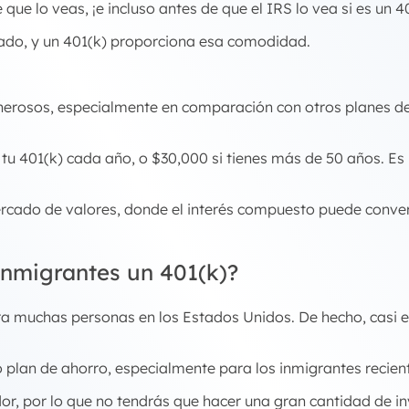
que lo veas, ¡e incluso antes de que el IRS lo vea si es un 40
zado, y un 401(k) proporciona esa comodidad.
enerosos, especialmente en comparación con otros planes d
tu 401(k) cada año, o $30,000 si tienes más de 50 años. E
ercado de valores, donde el interés compuesto puede conve
inmigrantes un 401(k)?
ra muchas personas en los Estados Unidos. De hecho, casi e
o plan de ahorro, especialmente para los inmigrantes recien
or, por lo que no tendrás que hacer una gran cantidad de i