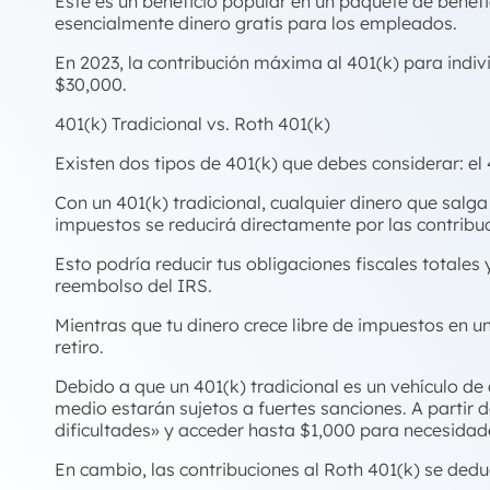
Este es un beneficio popular en un paquete de benef
esencialmente dinero gratis para los empleados.
En 2023, la contribución máxima al 401(k) para indiv
$30,000.
401(k) Tradicional vs. Roth 401(k)
Existen dos tipos de 401(k) que debes considerar: el 4
Con un 401(k) tradicional, cualquier dinero que salg
impuestos se reducirá directamente por las contribuc
Esto podría reducir tus obligaciones fiscales totale
reembolso del IRS.
Mientras que tu dinero crece libre de impuestos en un
retiro.
Debido a que un 401(k) tradicional es un vehículo de 
medio estarán sujetos a fuertes sanciones. A partir 
dificultades» y acceder hasta $1,000 para necesida
En cambio, las contribuciones al Roth 401(k) se ded