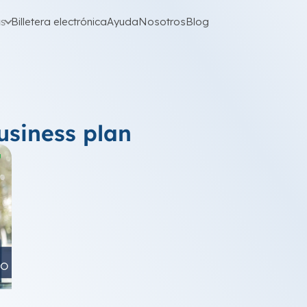
as
Billetera electrónica
Ayuda
Nosotros
Blog
usiness plan