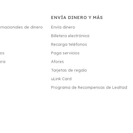
ENVÍA DINERO Y MÁS
ernacionales de dinero
Envía dinero
Billetera electrónica
s
Recarga teléfonos
ios
Paga servicios
era
Afores
Tarjetas de regalo
uLink Card
Programa de Recompensas de Lealtad