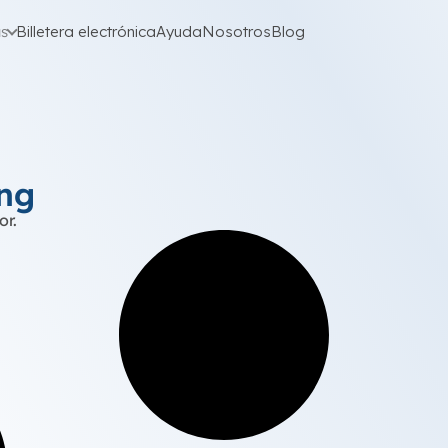
as
Billetera electrónica
Ayuda
Nosotros
Blog
ing
or.