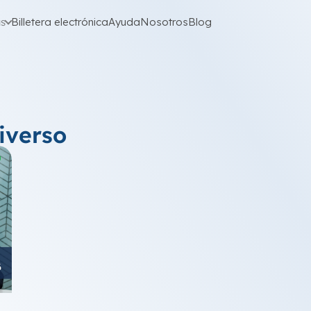
as
Billetera electrónica
Ayuda
Nosotros
Blog
iverso