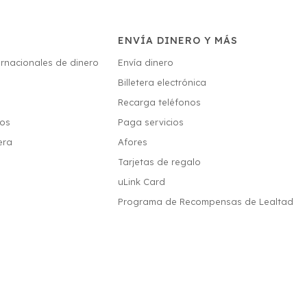
ENVÍA DINERO Y MÁS
ernacionales de dinero
Envía dinero
Billetera electrónica
s
Recarga teléfonos
ios
Paga servicios
era
Afores
Tarjetas de regalo
uLink Card
Programa de Recompensas de Lealtad