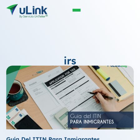
irs
Guía Del ITIN Para Inmigrantes