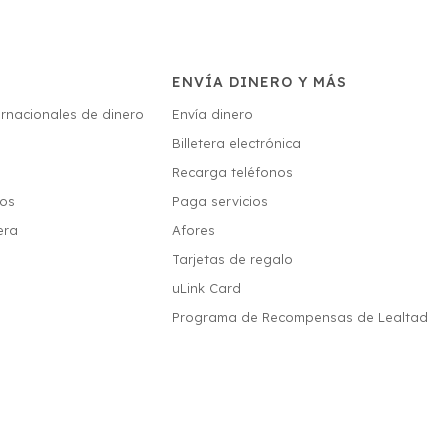
ENVÍA DINERO Y MÁS
ernacionales de dinero
Envía dinero
Billetera electrónica
s
Recarga teléfonos
ios
Paga servicios
era
Afores
Tarjetas de regalo
uLink Card
Programa de Recompensas de Lealtad