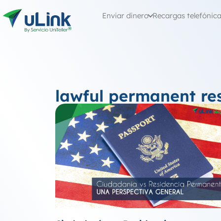
Enviar dinero
Recargas telefónic
lawful permanent re