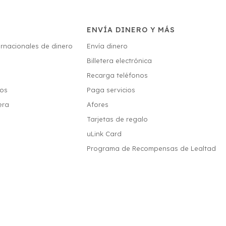
ENVÍA DINERO Y MÁS
ernacionales de dinero
Envía dinero
Billetera electrónica
s
Recarga teléfonos
ios
Paga servicios
era
Afores
Tarjetas de regalo
uLink Card
Programa de Recompensas de Lealtad