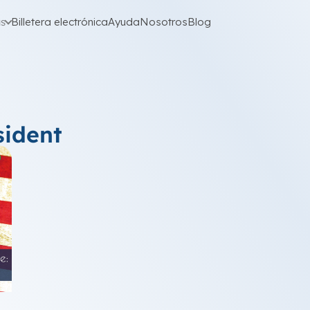
as
Billetera electrónica
Ayuda
Nosotros
Blog
sident