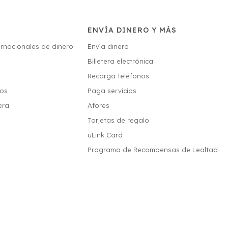
ENVÍA DINERO Y MÁS
ernacionales de dinero
Envía dinero
Billetera electrónica
s
Recarga teléfonos
ios
Paga servicios
era
Afores
Tarjetas de regalo
uLink Card
Programa de Recompensas de Lealtad