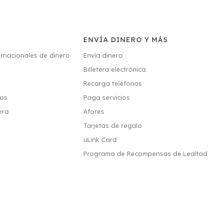
ENVÍA DINERO Y MÁS
ernacionales de dinero
Envía dinero
Billetera electrónica
s
Recarga teléfonos
ios
Paga servicios
era
Afores
Tarjetas de regalo
uLink Card
Programa de Recompensas de Lealtad