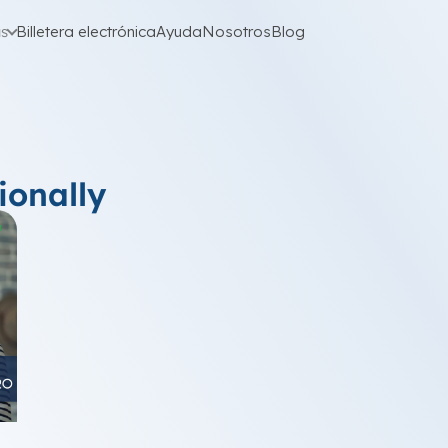
as
Billetera electrónica
Ayuda
Nosotros
Blog
ionally