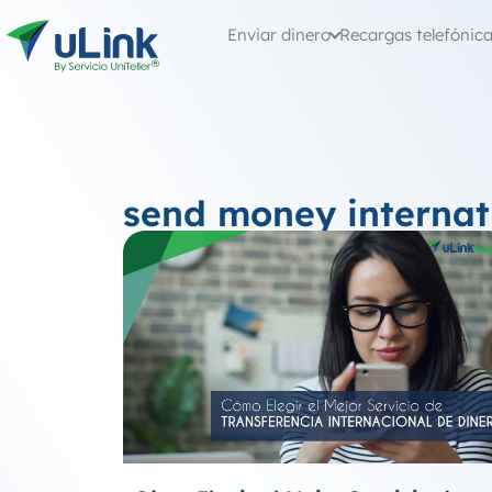
Enviar dinero
Recargas telefónic
send money internat