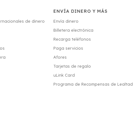
ENVÍA DINERO Y MÁS
ernacionales de dinero
Envía dinero
Billetera electrónica
s
Recarga teléfonos
ios
Paga servicios
era
Afores
Tarjetas de regalo
uLink Card
Programa de Recompensas de Lealtad