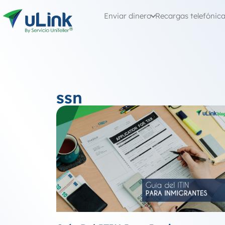
Enviar dinero
Recargas telefónic
ssn