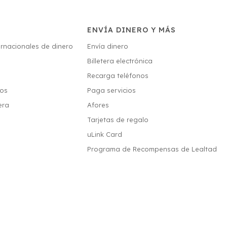
ENVÍA DINERO Y MÁS
ernacionales de dinero
Envía dinero
Billetera electrónica
s
Recarga teléfonos
ios
Paga servicios
era
Afores
Tarjetas de regalo
uLink Card
Programa de Recompensas de Lealtad