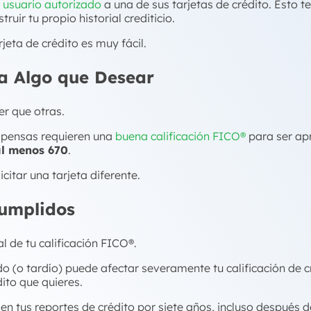
o
usuario autorizado
a una de sus tarjetas de crédito. Esto te
ir tu propio historial crediticio.
eta de crédito es muy fácil.
ja Algo que Desear
er que otras.
mpensas requieren una
buena calificación FICO®
para ser ap
 al menos 670
.
icitar una tarjeta diferente.
cumplidos
l de tu calificación FICO®.
(o tardío) puede afectar severamente tu calificación de cré
ito que quieres.
en tus reportes de crédito por siete años, incluso después