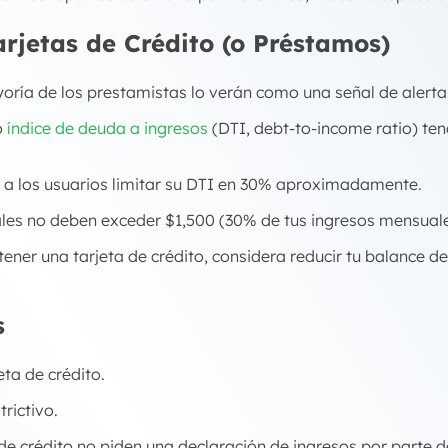
arjetas de Crédito (o Préstamos)
ayoría de los prestamistas lo verán como una señal de alerta
o
índice de deuda a ingresos
(DTI,
debt-to-income ratio
) te
 a los usuarios limitar su DTI en 30% aproximadamente.
ales no deben exceder $1,500 (30% de tus ingresos mensuale
tener una tarjeta de crédito, considera reducir tu balance 
s
ta de crédito.
trictivo.
de crédito no piden una declaración de ingresos por parte de