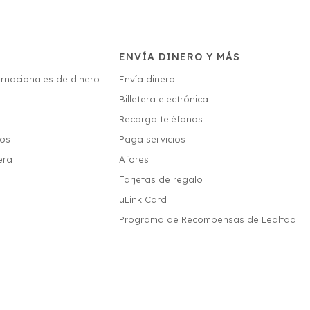
ENVÍA DINERO Y MÁS
ernacionales de dinero
Envía dinero
Billetera electrónica
s
Recarga teléfonos
ios
Paga servicios
era
Afores
Tarjetas de regalo
uLink Card
Programa de Recompensas de Lealtad