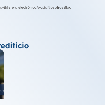
as
Billetera electrónica
Ayuda
Nosotros
Blog
rediticio