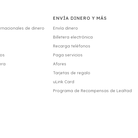
ENVÍA DINERO Y MÁS
ernacionales de dinero
Envía dinero
Billetera electrónica
s
Recarga teléfonos
ios
Paga servicios
era
Afores
Tarjetas de regalo
uLink Card
Programa de Recompensas de Lealtad