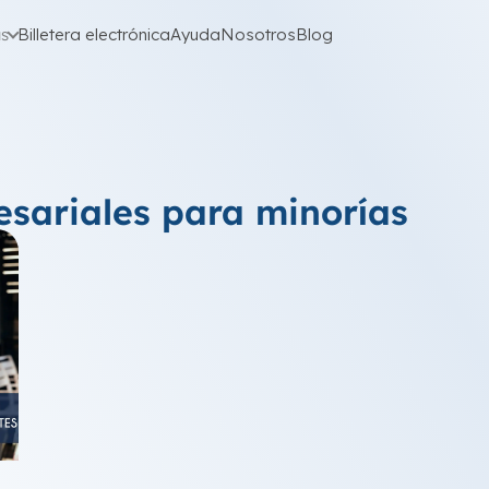
as
Billetera electrónica
Ayuda
Nosotros
Blog
esariales para minorías