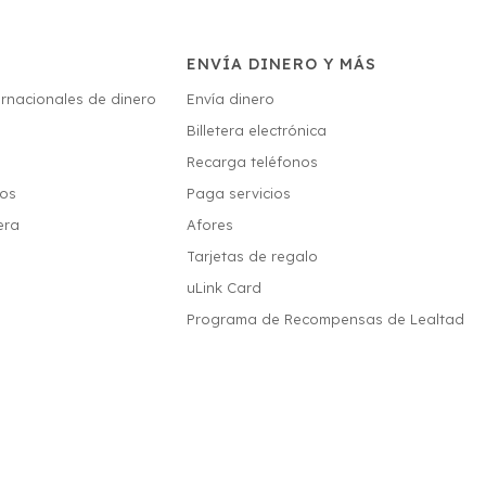
ENVÍA DINERO Y MÁS
ernacionales de dinero
Envía dinero
Billetera electrónica
s
Recarga teléfonos
ios
Paga servicios
era
Afores
Tarjetas de regalo
uLink Card
Programa de Recompensas de Lealtad