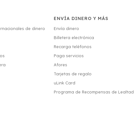
ENVÍA DINERO Y MÁS
ernacionales de dinero
Envía dinero
Billetera electrónica
s
Recarga teléfonos
ios
Paga servicios
era
Afores
Tarjetas de regalo
uLink Card
Programa de Recompensas de Lealtad