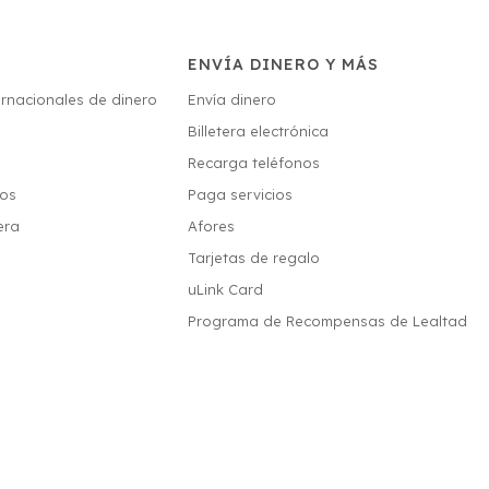
ENVÍA DINERO Y MÁS
ernacionales de dinero
Envía dinero
Billetera electrónica
s
Recarga teléfonos
ios
Paga servicios
era
Afores
Tarjetas de regalo
uLink Card
Programa de Recompensas de Lealtad