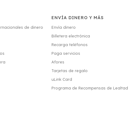
ENVÍA DINERO Y MÁS
ernacionales de dinero
Envía dinero
Billetera electrónica
s
Recarga teléfonos
ios
Paga servicios
era
Afores
Tarjetas de regalo
uLink Card
Programa de Recompensas de Lealtad