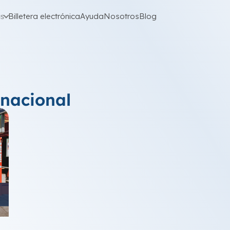
as
Billetera electrónica
Ayuda
Nosotros
Blog
rnacional