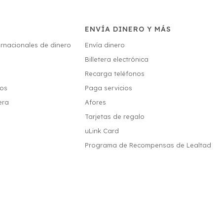
ENVÍA DINERO Y MÁS
ernacionales de dinero
Envía dinero
Billetera electrónica
s
Recarga teléfonos
ios
Paga servicios
era
Afores
Tarjetas de regalo
uLink Card
Programa de Recompensas de Lealtad