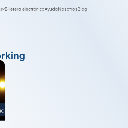
as
Billetera electrónica
Ayuda
Nosotros
Blog
orking