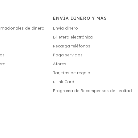
ENVÍA DINERO Y MÁS
ernacionales de dinero
Envía dinero
Billetera electrónica
s
Recarga teléfonos
ios
Paga servicios
era
Afores
Tarjetas de regalo
uLink Card
Programa de Recompensas de Lealtad