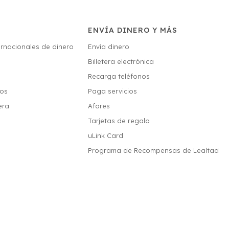
ENVÍA DINERO Y MÁS
ernacionales de dinero
Envía dinero
Billetera electrónica
s
Recarga teléfonos
ios
Paga servicios
era
Afores
Tarjetas de regalo
uLink Card
Programa de Recompensas de Lealtad