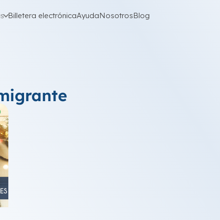
as
Billetera electrónica
Ayuda
Nosotros
Blog
migrante