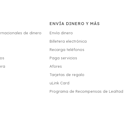
ENVÍA DINERO Y MÁS
ernacionales de dinero
Envía dinero
Billetera electrónica
s
Recarga teléfonos
ios
Paga servicios
era
Afores
Tarjetas de regalo
uLink Card
Programa de Recompensas de Lealtad