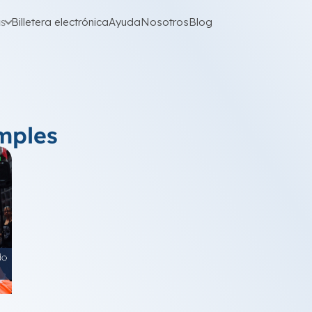
as
Billetera electrónica
Ayuda
Nosotros
Blog
mples