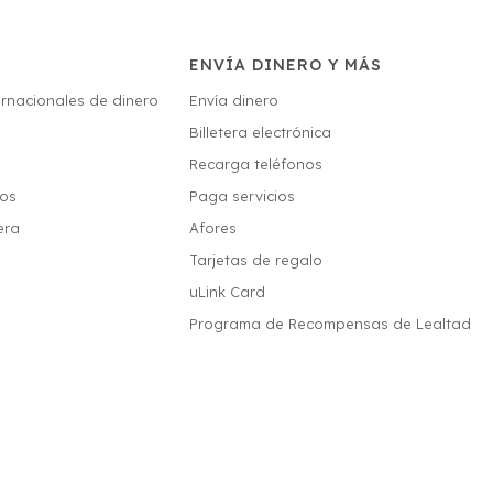
ENVÍA DINERO Y MÁS
ernacionales de dinero
Envía dinero
Billetera electrónica
s
Recarga teléfonos
ios
Paga servicios
era
Afores
Tarjetas de regalo
uLink Card
Programa de Recompensas de Lealtad