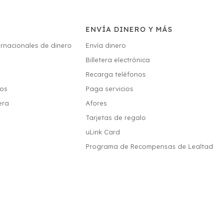
ENVÍA DINERO Y MÁS
ernacionales de dinero
Envía dinero
Billetera electrónica
s
Recarga teléfonos
ios
Paga servicios
era
Afores
Tarjetas de regalo
uLink Card
Programa de Recompensas de Lealtad