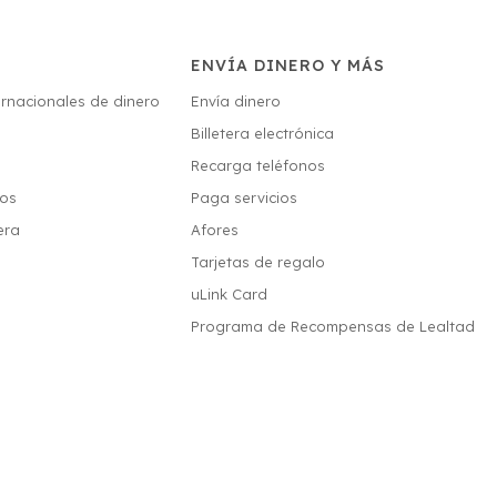
ENVÍA DINERO Y MÁS
ernacionales de dinero
Envía dinero
Billetera electrónica
s
Recarga teléfonos
ios
Paga servicios
era
Afores
Tarjetas de regalo
uLink Card
Programa de Recompensas de Lealtad