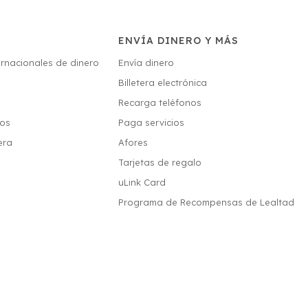
ENVÍA DINERO Y MÁS
ernacionales de dinero
Envía dinero
Billetera electrónica
s
Recarga teléfonos
ios
Paga servicios
era
Afores
Tarjetas de regalo
uLink Card
Programa de Recompensas de Lealtad