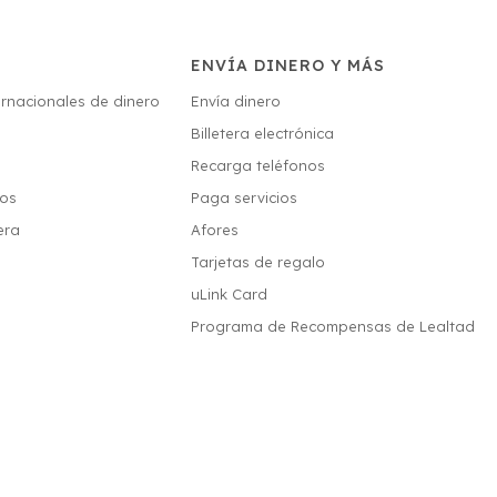
ENVÍA DINERO Y MÁS
ernacionales de dinero
Envía dinero
Billetera electrónica
s
Recarga teléfonos
ios
Paga servicios
era
Afores
Tarjetas de regalo
uLink Card
Programa de Recompensas de Lealtad