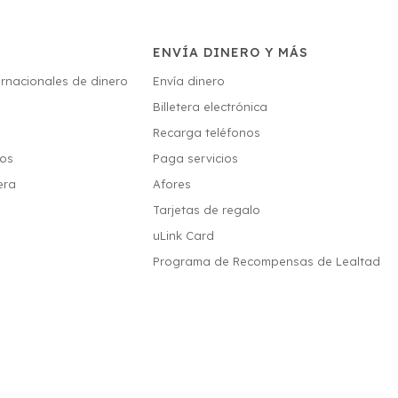
ENVÍA DINERO Y MÁS
ernacionales de dinero
Envía dinero
Billetera electrónica
s
Recarga teléfonos
ios
Paga servicios
era
Afores
Tarjetas de regalo
uLink Card
Programa de Recompensas de Lealtad