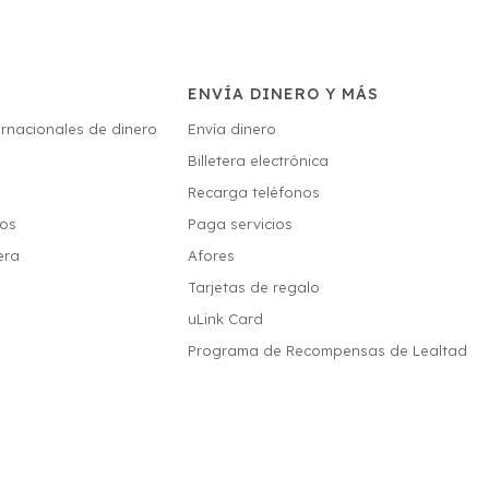
ENVÍA DINERO Y MÁS
ernacionales de dinero
Envía dinero
Billetera electrónica
s
Recarga teléfonos
ios
Paga servicios
era
Afores
Tarjetas de regalo
uLink Card
Programa de Recompensas de Lealtad